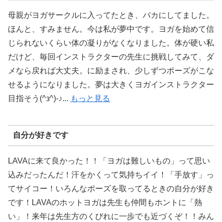
母親がヨガサークルに入ってたとき、バカにしてました。
ほんと、すみません。今は私が夢中です。ヨガを始めて信
じられないくらい体の凝りがなくなりました。体が硬い私
だけど、毎回インストラクターの先生に挑戦してみて、ダ
メなら戻れば大丈夫。に励まされ、少しずつポーズがこな
せるようになりました。夢は大きくヨガインストラクター
目指そう(^з^)-♪...
もっと見る
自分が好きです
LAVAに来て良かった！！「ヨガは難しいもの」って思い
込みだったんだ！汗をかくって気持ちイイ！「手放す」っ
てサイコー！いろんなポーズを取ってるときの自分が好き
です！LAVAのホットヨガは先生も仲間もホントに「熱
い」！来年は先生方のくびれに一歩でも近づくぞ！！みん