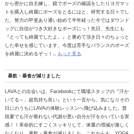
から密かに自主練し、鏡でポーズの確認をしたりヨガマッ
トを購入し綺麗にポーズをとるにはと、研究する日々でし
た。努力の甲斐あり通い始めて半年経った今ではダウンド
ッグに自信がつき大好きなポーズにっ！先日、先生にも
『とっても綺麗でしたよ。』と褒めて頂き日々のちょっと
した幸せを感じています。今度は苦手なバランスのポーズ
を綺麗に決めるぞっ！...
もっと見る
暴飲・暴食が減りました
LAVAとの出会いは、Facebookにて職場スタッフの『汗か
いてる～、超気持ち良い』という一言から。気になりその
日にのうちにLAVAの体験レッスンへ飛び込みました。普
段夏でも汗が垂れない代謝が悪い自分が汗をかいている実
感！！革命的にすごくスッキリして、体重の増減が激しく
なくなり、暴飲・暴食が減りました。これからも、YOGA