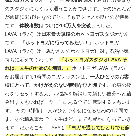
気のヨガスタジオ
です。
全国400店舗以上
あるため最寄り
のスタジオにらくらく通うことができます。そのほとんど
が駅徒歩3分以内なのでとってもアクセスが良いのが特長
です。
体験者数はついに200万人を突破
しました。
LAVA（ラバ）は
日本最大規模のホットヨガスタジオ
なん
です。 「
ホットヨガに行ってみたい！
」 ホットヨガ
LAVA（ラバ）は、みなさんのホットヨガに対する熱い気
持ちに応えてくれます。
『ホットヨガスタジオLAVA そ
れは、人生のための1時間。』
ホットヨガLAVA（ラバ）
がお届けする1時間のヨガレッスンは、
一人ひとりのお客
様にとって、かけがえのない特別なひと時
です。心身の疲
れをリセットする人、お悩みを解消して新しい自分へと踏
み出す人もいれば、今ここにある全てに感謝する人もいま
す。 その1時間は、人がひとつ幸せになるための1時間で
す。その積み重ねで、人生はどこまでも豊かになっていき
ます。だからこそ、LAVA は
「ヨガを通してひとりでも多