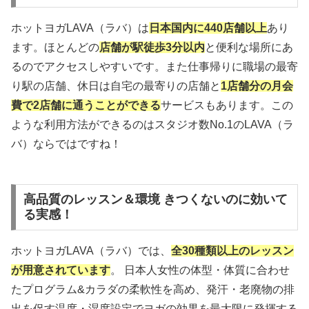
ホットヨガLAVA（ラバ）は
日本国内に440店舗以上
あり
ます。ほとんどの
店舗が駅徒歩3分以内
と便利な場所にあ
るのでアクセスしやすいです。また仕事帰りに職場の最寄
り駅の店舗、休日は自宅の最寄りの店舗と
1店舗分の月会
費で2店舗に通うことができる
サービスもあります。この
ような利用方法ができるのはスタジオ数No.1のLAVA（ラ
バ）ならではですね！
高品質のレッスン＆環境 きつくないのに効いて
る実感！
ホットヨガLAVA（ラバ）では、
全30種類以上のレッスン
が用意されています
。 日本人女性の体型・体質に合わせ
たプログラム&カラダの柔軟性を高め、発汗・老廃物の排
出を促す温度・湿度設定でヨガの効果を最大限に発揮する