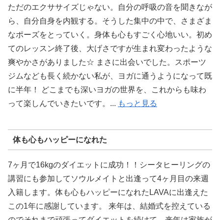
ただのエクササイズじゃない。自分の呼吸の音を聞きなが
ら、自分自身を内観する。そうした集中の中で、さまざま
なポーズをとっていく。身体も心もすごく心地いい。初め
てのレッスン終了後、大げさですが生まれ変わったような
爽やかさがありました☆ まさに出会いでした。スポーツ
ジムなども長く続かない私が、ヨガに通うようになって既
に半年！ どこまでも深いヨガの世界を、これからも味わ
って楽しんでいきたいです。...
もっと見る
体も心もハッピーになれた
7ヶ月で16kgのダイエットに成功！！シータヒーリングの
講習にも参加してソウルメイトと出逢って4ヶ月目の来週
入籍します。体も心もハッピーになれたLAVAに出逢えた
この1年に感謝しています。 来年は、結婚式を控えている
のでそれまで頑張ってダイエットを続けて、来年は家族が