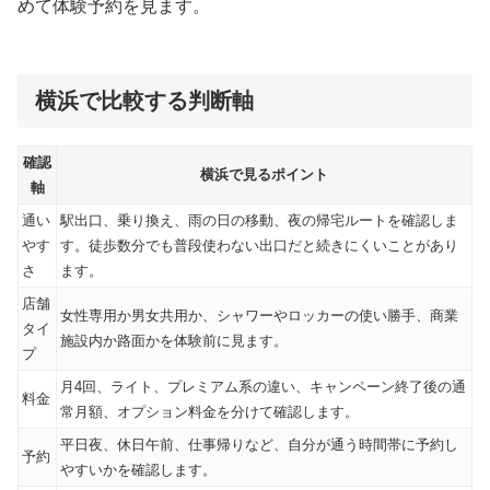
めて体験予約を見ます。
横浜で比較する判断軸
確認
横浜で見るポイント
軸
通い
駅出口、乗り換え、雨の日の移動、夜の帰宅ルートを確認しま
やす
す。徒歩数分でも普段使わない出口だと続きにくいことがあり
さ
ます。
店舗
女性専用か男女共用か、シャワーやロッカーの使い勝手、商業
タイ
施設内か路面かを体験前に見ます。
プ
月4回、ライト、プレミアム系の違い、キャンペーン終了後の通
料金
常月額、オプション料金を分けて確認します。
平日夜、休日午前、仕事帰りなど、自分が通う時間帯に予約し
予約
やすいかを確認します。