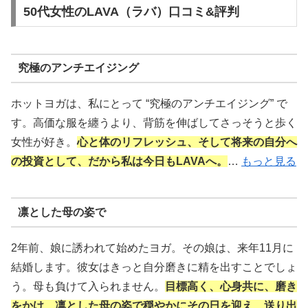
50代女性のLAVA（ラバ）口コミ&評判
究極のアンチエイジング
ホットヨガは、私にとって “究極のアンチエイジング” で
す。高価な服を纏うより、背筋を伸ばしてさっそうと歩く
女性が好き。
心と体のリフレッシュ、そして将来の自分へ
の投資として、だから私は今日もLAVAへ。
…
もっと見る
凛とした母の姿で
2年前、娘に誘われて始めたヨガ。その娘は、来年11月に
結婚します。彼女はきっと自分磨きに精を出すことでしょ
う。母も負けて入られません。
目標高く、心身共に、磨き
をかけ、凛とした母の姿で穏やかにその日を迎え、送り出