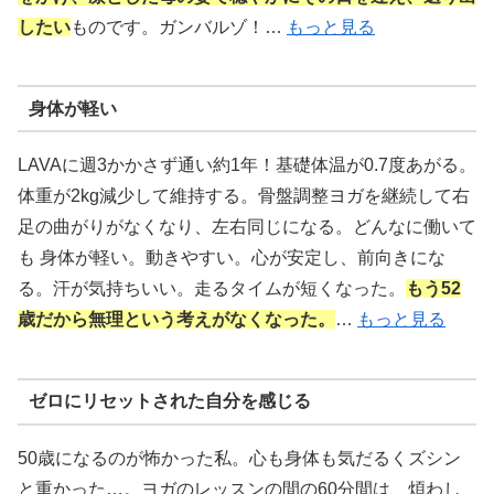
したい
ものです。ガンバルゾ！…
もっと見る
身体が軽い
LAVAに週3かかさず通い約1年！基礎体温が0.7度あがる。
体重が2kg減少して維持する。骨盤調整ヨガを継続して右
足の曲がりがなくなり、左右同じになる。どんなに働いて
も 身体が軽い。動きやすい。心が安定し、前向きにな
る。汗が気持ちいい。走るタイムが短くなった。
もう52
歳だから無理という考えがなくなった。
…
もっと見る
ゼロにリセットされた自分を感じる
50歳になるのが怖かった私。心も身体も気だるくズシン
と重かった…。ヨガのレッスンの間の60分間は、煩わし