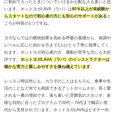
に初めて入ったときについていけるか心配な人も多いと思
います。ホットヨガLAVA（ラバ）は
80％以上が未経験か
らスタートなので
初心者の方にも安心のサポートがある
と
ころが特長の1つですね。
ヨガならではの燃焼効果を高める呼吸の基礎から、体調や
レベルに応じた効かせ方まで1人ひとり丁寧に指導してく
れます。ホットヨガ初心者の方、運動が苦手な方にも大好
評です。
ホットヨガLAVA（ラバ）のインストラクターは
確かな実力と親しみやすさを兼ね備えています
。
レッスン時以外にも、カラダのことはもちろん、食事や生
活のことなど何でも相談できるアットホームさが、長く愛
される一番の理由です。落ち着いた雰囲気のスタジオ、多
様な目的に合ったプログラムで20代～70代まで幅広い世
代から支持されています。ホットヨガLAVAはビギナー向