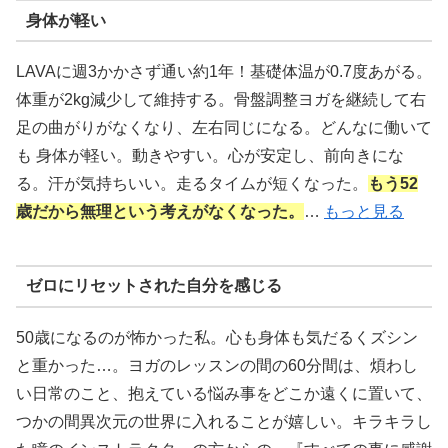
身体が軽い
LAVAに週3かかさず通い約1年！基礎体温が0.7度あがる。
体重が2kg減少して維持する。骨盤調整ヨガを継続して右
足の曲がりがなくなり、左右同じになる。どんなに働いて
も 身体が軽い。動きやすい。心が安定し、前向きにな
る。汗が気持ちいい。走るタイムが短くなった。
もう52
歳だから無理という考えがなくなった。
…
もっと見る
ゼロにリセットされた自分を感じる
50歳になるのが怖かった私。心も身体も気だるくズシン
と重かった…。ヨガのレッスンの間の60分間は、煩わし
い日常のこと、抱えている悩み事をどこか遠くに置いて、
つかの間異次元の世界に入れることが嬉しい。キラキラし