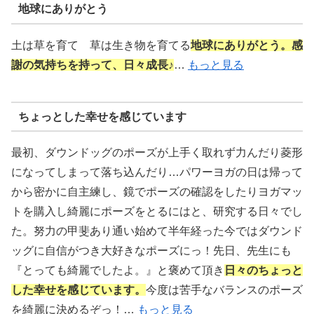
地球にありがとう
土は草を育て 草は生き物を育てる
地球にありがとう。感
謝の気持ちを持って、日々成長♪
…
もっと見る
ちょっとした幸せを感じています
最初、ダウンドッグのポーズが上手く取れず力んだり菱形
になってしまって落ち込んだり…パワーヨガの日は帰って
から密かに自主練し、鏡でポーズの確認をしたりヨガマッ
トを購入し綺麗にポーズをとるにはと、研究する日々でし
た。努力の甲斐あり通い始めて半年経った今ではダウンド
ッグに自信がつき大好きなポーズにっ！先日、先生にも
『とっても綺麗でしたよ。』と褒めて頂き
日々のちょっと
した幸せを感じています。
今度は苦手なバランスのポーズ
を綺麗に決めるぞっ！…
もっと見る